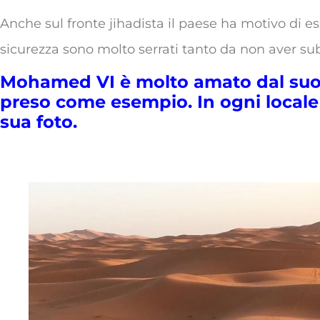
Anche sul fronte jihadista il paese ha motivo di ess
sicurezza sono molto serrati tanto da non aver sub
Mohamed VI è molto amato dal suo
preso come esempio. In ogni local
sua foto.