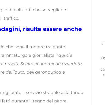
lie di poliziotti che sorvegliano il
l traffico.
ndagini, risulta essere anche
af
de che sono il motore trainante
, drammaturgo e giornalista, “
qui c’è
Og
ai privati. Scelte economiche avvedute
co
ore dell’auto, dell’aeronautica e
t
igliorato il servizio stradale asfaltando
 fatti durante il regno del padre.