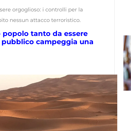
ere orgoglioso: i controlli per la
ito nessun attacco terroristico.
 popolo tanto da essere
e pubblico campeggia una