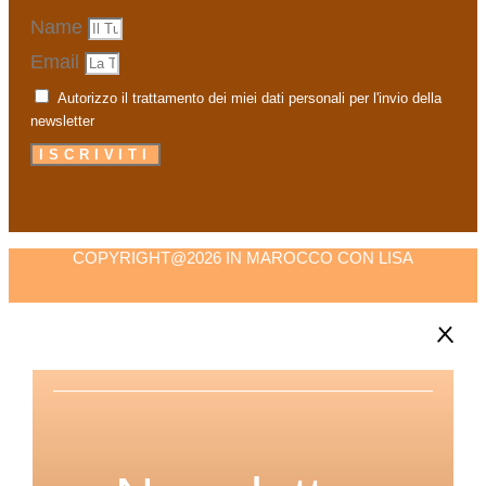
Name
Email
Autorizzo il trattamento dei miei dati personali per l'invio della
newsletter
ISCRIVITI
Facebook-f
Instagram
Tripadvisor
Envelope
COPYRIGHT@2026 IN MAROCCO CON LISA