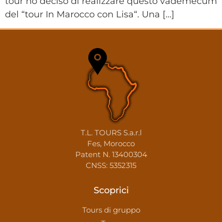
tour ho deciso di realizzare questo vademecum
del “tour In Marocco con Lisa“. Una […]
T.L. TOURS S.a.r.l
Fes, Morocco
Patent N. 13400304
CNSS: 5352315
Scoprici
Tours di gruppo