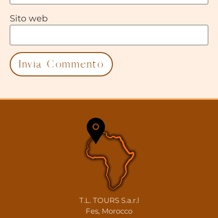
Sito web
T.L. TOURS S.a.r.l
Fes, Morocco