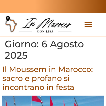
Tour privati
Tour di gruppo
Giorno:
6 Agosto
2025
Il Moussem in Marocco:
sacro e profano si
incontrano in festa