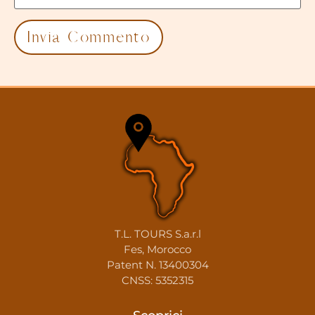
T.L. TOURS S.a.r.l
Fes, Morocco
Patent N. 13400304
CNSS: 5352315