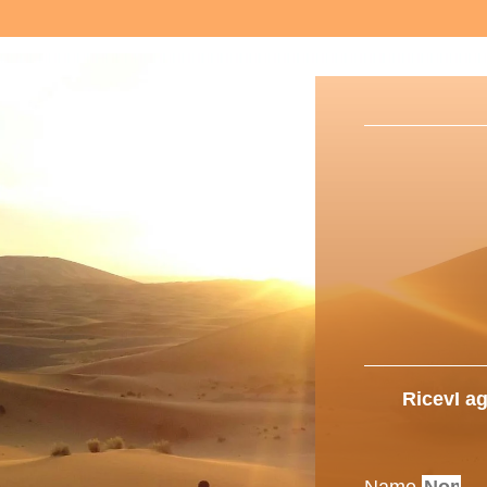
RicevI ag
Name