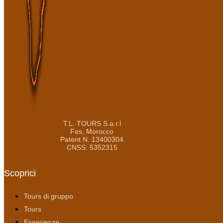
T.L. TOURS S.a.r.l
Fes, Morocco
Patent N. 13400304
CNSS: 5352315
Scoprici
Tours di gruppo
Tours
Esperienze