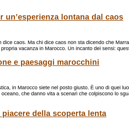
er un’esperienza lontana dal caos
h dice caos. Ma chi dice caos non sta dicendo che Marr
ella propria vacanza in Marocco. Un incanto dei sensi: que
rsone e paesaggi marocchini
stica, in Marocco siete nel posto giusto. È uno di quei lu
erto e oceano, che danno vita a scenari che colpiscono lo sg
 piacere della scoperta lenta