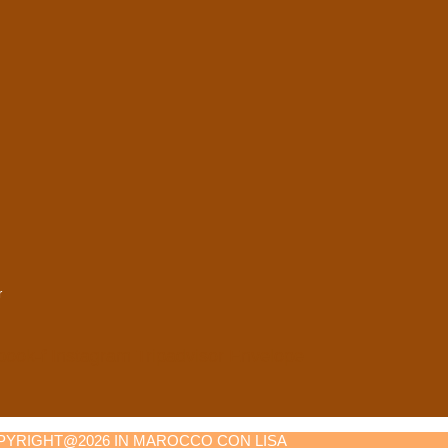
r
book-f
Instagram
Tripadvisor
Envelope
PYRIGHT@2026 IN MAROCCO CON LISA