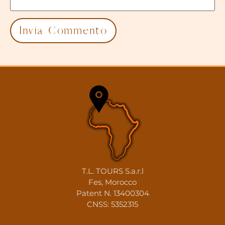
T.L. TOURS S.a.r.l
Fes, Morocco
Patent N. 13400304
CNSS: 5352315