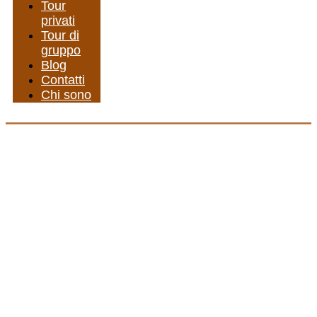
Tour
privati
Tour di
gruppo
Blog
Contatti
Chi sono
Marrakech secondo
Yves Saint Laurent: un
legame iconico dentro
un museo