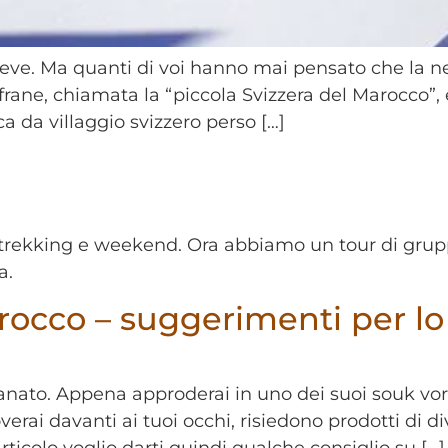
 neve. Ma quanti di voi hanno mai pensato che la n
di Ifrane, chiamata la “piccola Svizzera del Marocco”,
ica da villaggio svizzero perso […]
te, trekking e weekend. Ora abbiamo un tour di gru
a.
rocco – suggerimenti per l
ianato. Appena approderai in uno dei suoi souk vorre
verai davanti ai tuoi occhi, risiedono prodotti di di
rticolo voglio darti quindi qualche consiglio su […]