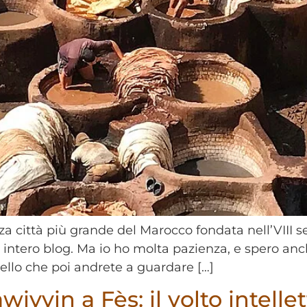
erza città più grande del Marocco fondata nell’VIII 
 intero blog. Ma io ho molta pazienza, e spero anc
ello che poi andrete a guardare […]
awiyyin a Fès: il volto intell