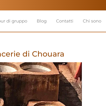
our di gruppo
Blog
Contatti
Chi sono
oncerie di Chouara