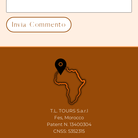
T.L. TOURS S.a.r.l
Fes, Morocco
Patent N. 13400304
CNSS: 5352315