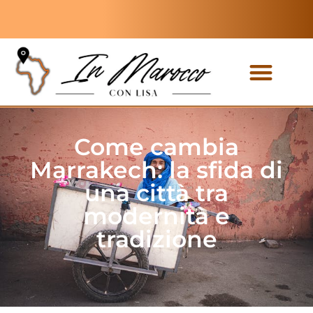
Tour privati
Tour di gruppo
Come cambia
Marrakech: la sfida di
una città tra
modernità e
tradizione