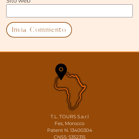
Sito web
T.L. TOURS S.a.r.l
Fes, Morocco
Patent N. 13400304
CNSS: 5352315