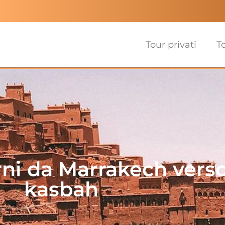
Tour privati
T
ni da Marrakech verso 
kasbah