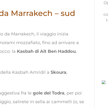
Og
i da Marrakech – sud
co
t
 da Marrakech, il viaggio inizia
anorami mozzafiato, fino ad arrivare a
rocco: la
Kasbah di Ait Ben Haddou
,
a della Kasbah Amridil a
Skoura
,
ggestiva fra le
gole del Todra
, per poi
ggio, salirete in sella ai cammelli (o, se