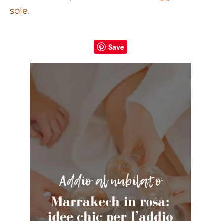
sole
.
Save