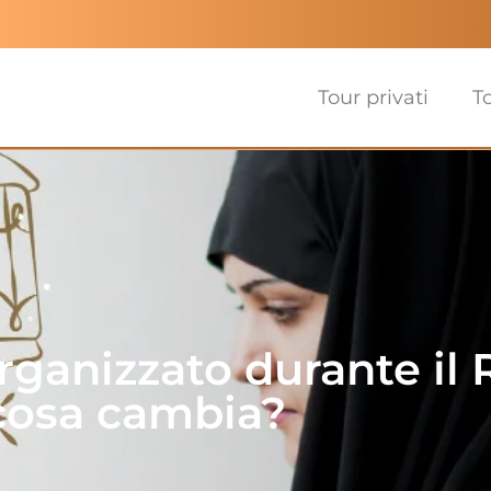
Tour privati
T
rganizzato durante il
cosa cambia?