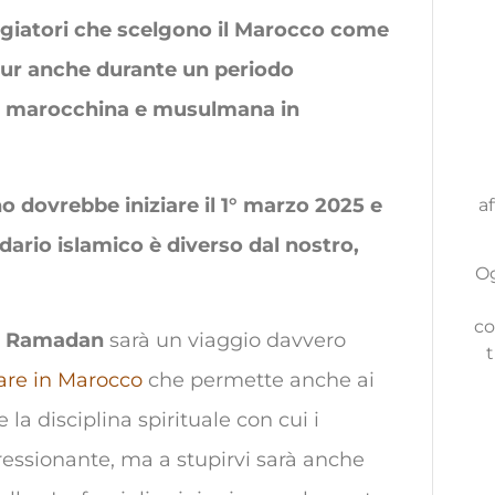
ggiatori che scelgono il Marocco come
our anche durante un periodo
ne marocchina e musulmana in
o dovrebbe iniziare il 1° marzo 2025 e
af
endario islamico è diverso dal nostro,
Og
co
di Ramadan
sarà un viaggio davvero
t
are in Marocco
che permette anche ai
 la disciplina spirituale con cui i
ssionante, ma a stupirvi sarà anche