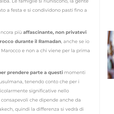
’alba. Le famiglie si riuniscono, la gente
ato a festa e si condividono pasti fino a
 ancora più
affascinante, non privatevi
Marocco durante il Ramadan
, anche se io
n Marocco e non a chi viene per la prima
 per prendere parte a questi
momenti
e musulmana, tenendo conto che per i
rticolarmente significative nello
re consapevoli che dipende anche da
akech, quindi la differenza si vedrà di