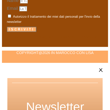
Name
Email
Autorizzo il trattamento dei miei dati personali per l'invio della
newsletter
ISCRIVITI
Facebook-f
Instagram
Tripadvisor
Envelope
COPYRIGHT@2026 IN MAROCCO CON LISA
Newsletter