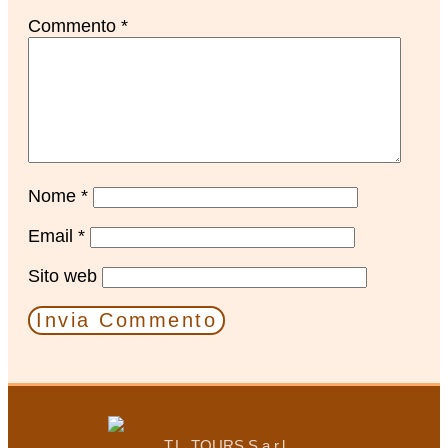
Commento
*
Nome
*
Email
*
Sito web
T.L. TOURS S.a.r.l