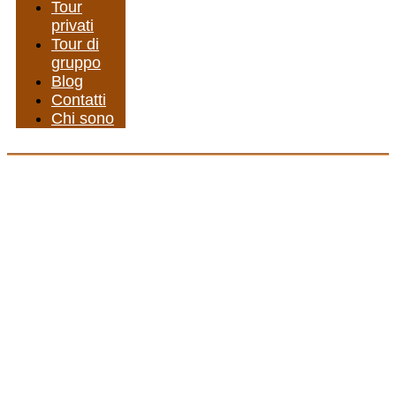
Tour
privati
Tour di
gruppo
Blog
Contatti
Chi sono
Surf in Marocco: un
viaggio tra le onde
dell’Atlantico